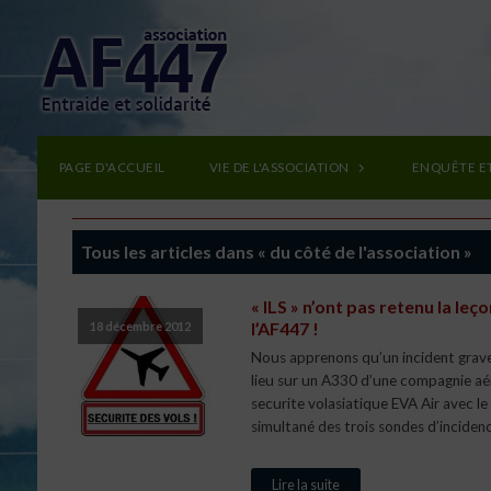
PAGE D'ACCUEIL
VIE DE L'ASSOCIATION
ENQUÊTE E
Tous les articles dans « du côté de l'association »
« ILS » n’ont pas retenu la leç
l’AF447 !
18 décembre 2012
Nous apprenons qu’un incident grave
lieu sur un A330 d’une compagnie aé
securite volasiatique EVA Air avec le
simultané des trois sondes d’incidenc
Lire la suite