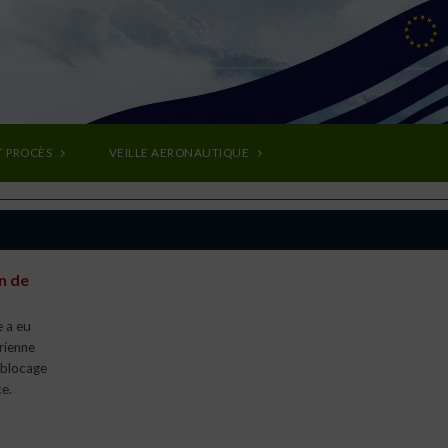
T PROCÈS
VEILLE AERONAUTIQUE
on de
 a eu
rienne
 blocage
e.