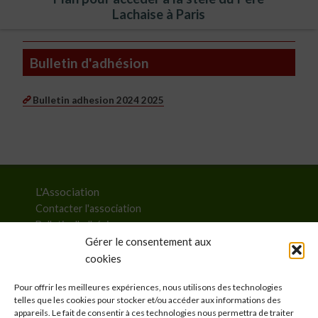
Lachaise à Paris
Bulletin d'adhésion
Bulletin adhesion 2024 2025
L'Association
Contacter l'association
Bulletin d'adhésion
Liste des membres
Gérer le consentement aux
cookies
Autres liens
Pour offrir les meilleures expériences, nous utilisons des technologies
Mentions légales et politique de confidentialité
telles que les cookies pour stocker et/ou accéder aux informations des
Gestion des cookies
appareils. Le fait de consentir à ces technologies nous permettra de traiter