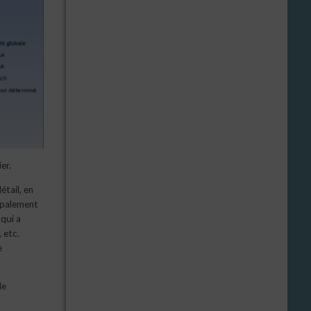
er.
étail, en
cipalement
qui a
 etc.
e
de