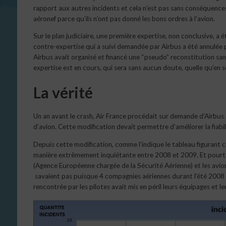
rapport aux autres incidents et cela n’est pas sans conséquences. 
aéronef parce qu’ils n’ont pas donné les bons ordres à l’avion.
Sur le plan judiciaire, une première expertise, non conclusive, a é
contre-expertise qui a suivi demandée par Airbus a été annulée po
Airbus avait organisé et financé une “pseudo” reconstitution sans
expertise est en cours, qui sera sans aucun doute, quelle qu’en soi
La vérité
Un an avant le crash, Air France procédait sur demande d’Airbus
d’avion. Cette modification devait permettre d’améliorer la fiabili
Depuis cette modification, comme l’indique le tableau figurant 
manière extrêmement inquiétante entre 2008 et 2009. Et pourtant,
(Agence Européenne chargée de la Sécurité Aérienne) et les avions
savaient pas puisque 4 compagnies aériennes durant l’été 2008 o
rencontrée par les pilotes avait mis en péril leurs équipages et l