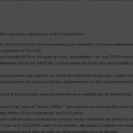
lités suivantes, classées par ordre d’importance :
ur de l’avion !) et de tous les pouvoirs pour remédier à cette recrudescenc
e supprimer la Pitot AA.
ur interdire la Pitot AA avant le crash ; le problème, c’est que l’EASA consi
lièrement important (MAJOR), contrairement aux Etats Unis qui la qualifie 
ons pour mener une enquête sur cette recrudescence de givrage, comme s
ffirme que la perte des vitesses n’est pas dangereuse en se référant justement à l
tés et le constructeur assez tardivement et en sensibilisant de manière très
de mettre en place le “retour d’effort” qui empêche un avion de décrocher, q
hage, même s’ils ne comprennent pas la situation.
ns suffisants pour analyser les comptes rendus d’incident des pilotes (1 s
par an !). Si la DGAC avait mis les moyens, elle aurait pu réaliser son devoi
ommuniqué entre-elles au sujet de cette recrudescence de givrage.