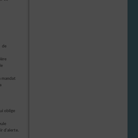
e de
dère
de
on mandat
a
ui oblige
eule
r d’alerte.