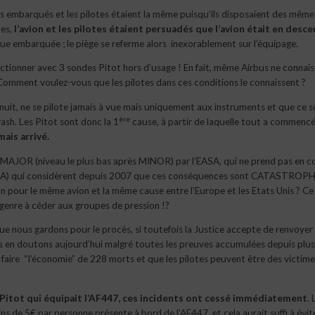
urs embarqués et les pilotes étaient la même puisqu’ils disposaient des même
mes,
l’avion et les pilotes étaient persuadés que l’avion était en desce
que embarquée ; le piège se referme alors inexorablement sur l’équipage.
ctionner avec 3 sondes Pitot hors d’usage ! En fait, même Airbus ne connaiss
omment voulez-vous que les pilotes dans ces conditions le connaissent ?
 nuit, ne se pilote jamais à vue mais uniquement aux instruments et que ce s
ère
ash. Les Pitot sont donc la 1
cause, à partir de laquelle tout a commencé
ais arrivé.
nt MAJOR (niveau le plus bas après MINOR) par l’EASA, qui ne prend pas en 
is (FAA) qui considèrent depuis 2007 que ces conséquences sont CATASTROPH
on pour le même avion et la même cause entre l’Europe et les Etats Unis ? Ce
u genre à céder aux groupes de pression !?
 nous gardons pour le procès, si toutefois la Justice accepte de renvoyer
us en doutons aujourd’hui malgré toutes les preuves accumulées depuis plus
 faire “l’économie” de 228 morts et que les pilotes peuvent être des victime
la Pitot qui équipait l’AF447, ces incidents ont cessé immédiatement
. 
 de 5€ par personne présente à bord de l’AF447, et cela aurait suffi à évit