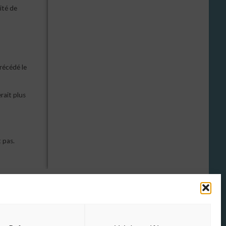
ité de
précédé le
rait plus
 pas.