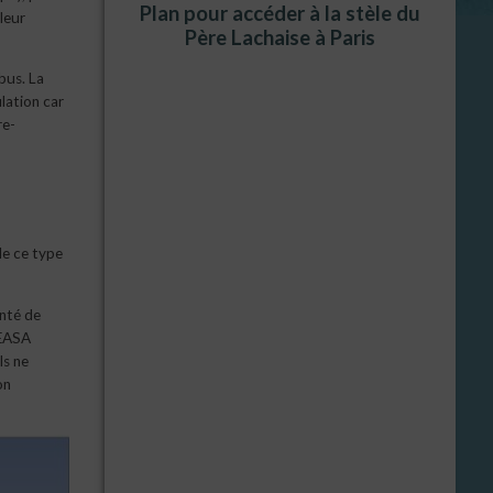
Plan pour accéder à la stèle du
leur
Père Lachaise à Paris
rbus. La
lation car
re-
de ce type
enté de
’EASA
ls ne
on