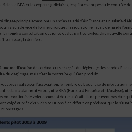
Selon le BEA et les experts judiciaires, les pilotes ont perdu le contrôle de 
té dirigée principalement par un ancien salarié d’Air France et un salarié d’Ai
ur raison de vice de forme juridique ; l’association en avait demandé l’annu
 la moindre consultation des juges et des parties civiles. Une nouvelle cont
t son issue, la dernière.
 à une modification des ordinateurs chargés du dégivrage des sondes Pitot 
té du dégivrage, mais c’est le contraire qui s’est produit.
ci-dessous réalisé par l’association, le nombre de bouchage de pitot a augm
 cela n’a alarmé ni Airbus, ni le BEA (Bureau d’Enquête et d’Analyse), ni l
 ont continué de voler comme si de rien n’était. Ils ne peuvent pas dire qu’i
nt exigé auprès d’eux des solutions à ce défaut en précisant que la situati
eurs passagers.