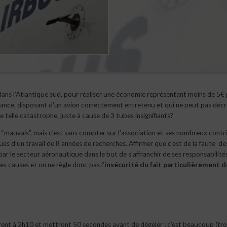
dans l’Atlantique sud, pour réaliser une économie représentant moins de 5€ 
ance, disposant d’un avion correctement entretenu et qui ne peut pas déc
e telle catastrophe, juste à cause de 3 tubes insignifiants?
é “mauvais”, mais c’est sans compter sur l’association et ses nombreux cont
sues d’un travail de 8 années de recherches. Affirmer que c’est de la faute de
r le secteur aéronautique dans le but de s’affranchir de ses responsabilité
les causes et on ne règle donc pas l’
insécurité du fait particulièrement d
ivrent à 2h10 et mettront
50 secondes
avant de dégeler ; c’est beaucoup (trop