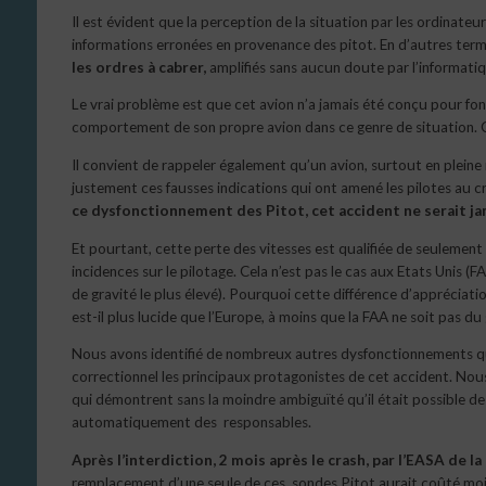
Il est évident que la perception de la situation par les ordinate
informations erronées en provenance des pitot. En d’autres ter
les ordres à cabrer,
amplifiés sans aucun doute par l’informati
Le vrai problème est que cet avion n’a jamais été conçu pour fon
comportement de son propre avion dans ce genre de situation. C
Il convient de rappeler également qu’un avion, surtout en pleine
justement ces fausses indications qui ont amené les pilotes au cr
ce dysfonctionnement des Pitot, cet accident ne serait jam
Et pourtant, cette perte des vitesses est qualifiée de seuleme
incidences sur le pilotage. Cela n’est pas le cas aux Etats Un
de gravité le plus élevé). Pourquoi cette différence d’appréciati
est-il plus lucide que l’Europe, à moins que la FAA ne soit pas d
Nous avons identifié de nombreux autres dysfonctionnements que
correctionnel les principaux protagonistes de cet accident. No
qui démontrent sans la moindre ambiguïté qu’il était possible de
automatiquement des responsables.
Après l’interdiction, 2 mois après le crash, par l’EASA de 
remplacement d’une seule de ces sondes Pitot aurait coûté moins