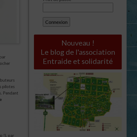
Nouveau !
Le blog de l'association
par
Entraide et solidarité
rocher
ributeurs
s pilotes
s. Pendant
e
 !), par