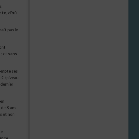
s
nte, d’où
ait pas le
ont
 ; et
sans
compte ses
IC (niveau
 dernier
 en
 de 8 ans
s et non
Le
er ce